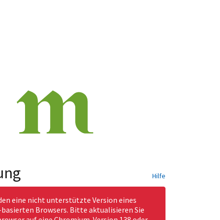
ung
Hilfe
den eine nicht unterstützte Version eines
asierten Browsers. Bitte aktualisieren Sie
rowser auf eine Chromium-Version 138 oder